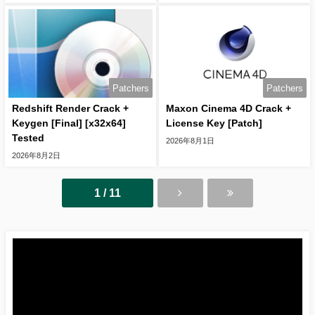
Patchers
Patchers
Redshift Render Crack +
Maxon Cinema 4D Crack +
Keygen [Final] [x32x64]
License Key [Patch]
Tested
2026年8月1日
2026年8月2日
1 / 11
動
画
プ
レ
ー