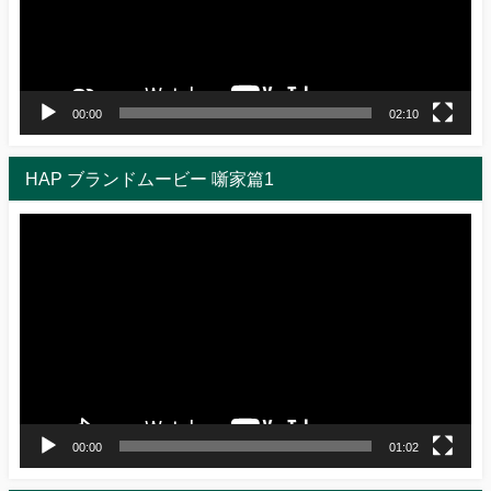
ヤ
ー
00:00
02:10
HAP ブランドムービー 噺家篇1
動
画
プ
レ
ー
ヤ
ー
00:00
01:02