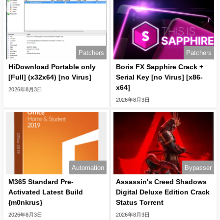
Patchers
Patchers
HiDownload Portable only
Boris FX Sapphire Crack +
[Full] (x32x64) [no Virus]
Serial Key [no Virus] [x86-
x64]
2026年8月3日
2026年8月3日
Automation
Bypasser
M365 Standard Pre-
Assassin's Creed Shadows
Activated Latest Build
Digital Deluxe Edition Crack
{m0nkrus}
Status Torrent
2026年8月3日
2026年8月3日