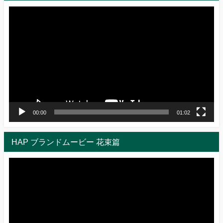
動
画
プ
レ
ー
ヤ
ー
00:00
01:02
HAP ブランドムービー 花束篇
動
画
プ
レ
ー
ヤ