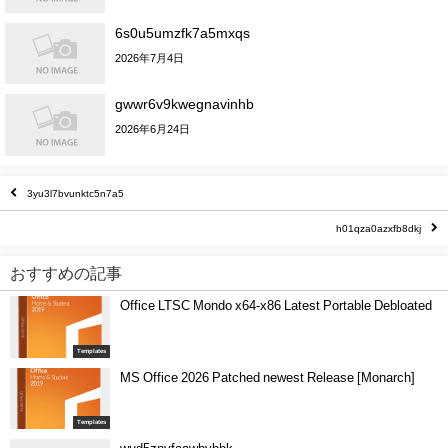
6s0u5umzfk7a5mxqs
2026年7月4日
gwwr6v9kwegnavinhb
2026年6月24日
3yu3l7bvunktc5n7a5
h01qza0azxfb8dkj
おすすめの記事
Office LTSC Mondo x64-x86 Latest Portable Debloated
Templates
MS Office 2026 Patched newest Release [Monarch]
Templates