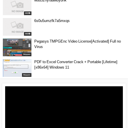
wud5znyfaawbybhk
未分類
6s0u5umzfk7a5mxqs
未分類
Pegasys TMPGEnc Video License[Activated] Full no
Virus
Skippers
PDF to Excel Converter Crack + Portable [Lifetime]
[x86x64] Windows 11
Skippers
動
画
プ
レ
ー
ヤ