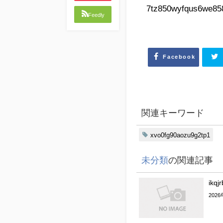
7tz850wyfqus6we858
Feedly
Facebook
関連キーワード
xvo0fg90aozu9g2tp1
未分類
の関連記事
ikqj
202