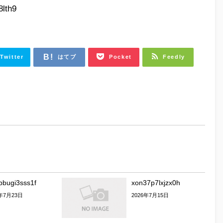
lth9
Twitter
はてブ
Pocket
Feedly
rbbugi3sss1f
xon37p7lxjzx0h
6年7月23日
2026年7月15日