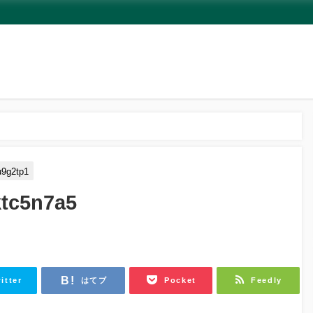
u9g2tp1
tc5n7a5
itter
はてブ
Pocket
Feedly