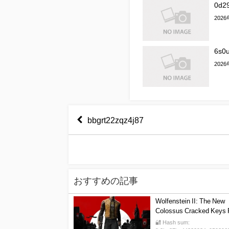
0d2
202
6s0
202
bbgrt22zqz4j87
おすすめの記事
Wolfenstein II: The New
Colossus Cracked Keys 
Game Bypass Steam Tor
🔐 Hash sum: