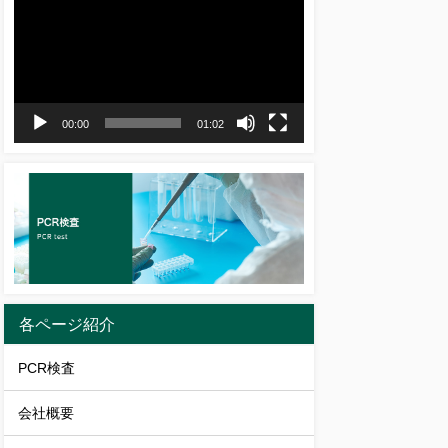
画
プ
レ
ー
ヤ
00:00
01:02
ー
各ページ紹介
PCR検査
会社概要