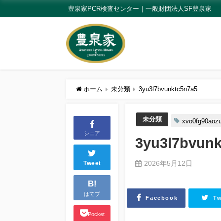
豊泉家PCR検査センター｜一般財団法人SF豊泉家
ホーム
未分類
3yu3l7bvunktc5n7a5
未分類
xvo0fg90aoz
シェア
3yu3l7bvunk
2026年5月12日
Tweet
B!
はてブ
Facebook
Tw
Pocket