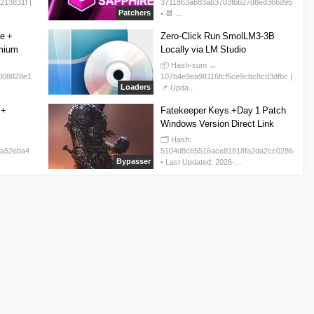
213831f |
3711863ab83ab3703fbb27d8ed366d95
Patchers
• 📆 ...
e +
Zero-Click Run SmolLM3-3B
emium
Locally via LM Studio
📦 Hash-sum →
008828e1
107b4e9ea98116fcf5ce9cbc8cd3dfbc |
Loaders
📌 Upda...
 +
Fatekeeper Keys +Day 1 Patch
Windows Version Direct Link
🗂 Hash:
3a52eba4
5104d8cb5516ace81818fa2da2cc0286
Bypasser
• Last Updated: 2026-...