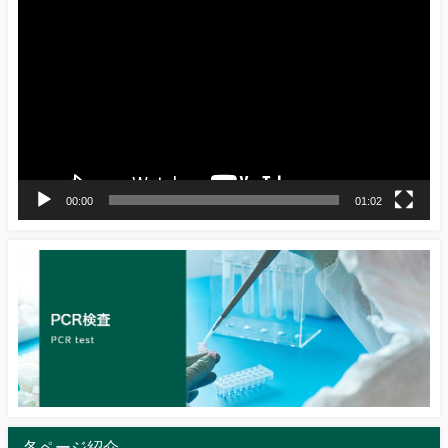
画
プ
レ
ー
ヤ
ー
00:00
01:02
各ページ紹介