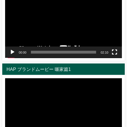
画
プ
レ
ー
ヤ
ー
00:00
02:10
HAP ブランドムービー 噺家篇1
動
画
プ
レ
ー
ヤ
ー