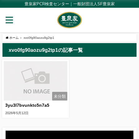
豊泉家PCR検査センター｜一般財団法人SF豊泉家
ホーム
xvo0fg90aozu9g2tp1
xvo0fg90aozu9g2tp1の記事一覧
未分類
3yu3l7bvunktc5n7a5
2026年5月12日
動